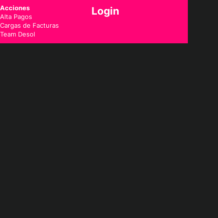
Acciones
Login
Alta Pagos
Cargas de Facturas
Team Desol